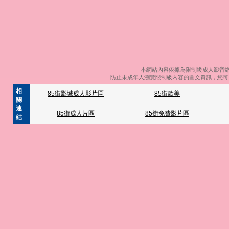
本網站內容依據為限制級成人影音網
防止未成年人瀏覽限制級內容的圖文資訊，您可以
相
85街影城成人影片區
85街歐美
關
連
85街成人片區
85街免費影片區
結